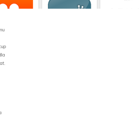
rmu
tup
dla
at.
a