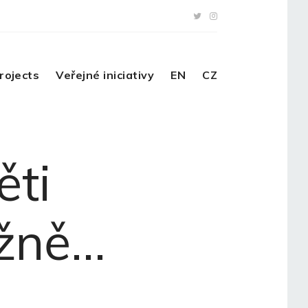
rojects
Veřejné iniciativy
EN
CZ
ěti
ážně…