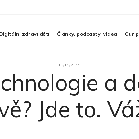
Digitální zdraví dětí
Články, podcasty, videa
Our p
15/11/2019
chnologie a d
vě? Jde to. V