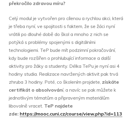
překročilo zdravou míru?
Celý modul je vytvořen pro cílenou a rychlou akci, která
je třeba nyní, ve spojitosti s faktem, že se žáci nyní
vrátili po dlouhé době do škol a mnoho z nich se
potýká s problémy spojenými s digitálními
technologiemi. TeP bude mít podzimní pokračování,
kdy bude rozšířen o prohlubující informace a další
aktivity pro žáky a studenty. Délka TePu je nyní asi 4
hodiny studia. Realizace navržených aktivit pak trvá
zhruba 3 hodiny. Poté, co školením projdete,
získáte
certifikát o absolvován
í, a navíc se pak můžete k
jednotlivým tématům a připraveným materiálům
libovolně vracet.
TeP najdete
zde:
https://mooc.cuni.cz/course/view.php?id=113