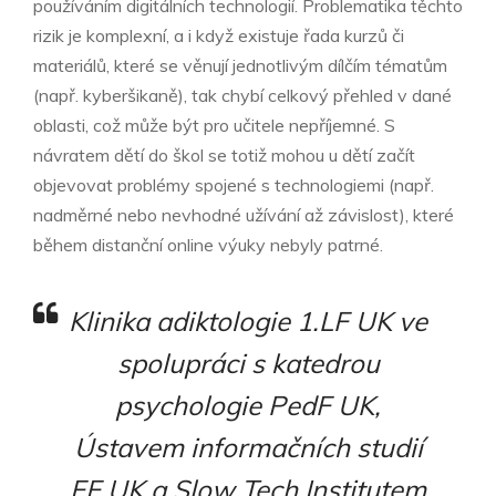
používáním digitálních technologií. Problematika těchto
rizik je komplexní, a i když existuje řada kurzů či
materiálů, které se věnují jednotlivým dílčím tématům
(např. kyberšikaně), tak chybí celkový přehled v dané
oblasti, což může být pro učitele nepříjemné. S
návratem dětí do škol se totiž mohou u dětí začít
objevovat problémy spojené s technologiemi (např.
nadměrné nebo nevhodné užívání až závislost), které
během distanční online výuky nebyly patrné.
Klinika adiktologie 1.LF UK ve
spolupráci s katedrou
psychologie PedF UK,
Ústavem informačních studií
FF UK a Slow Tech Institutem