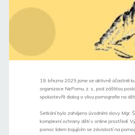
19. března 2025 jsme se aktivně účastnili k
organizace NePornu, z. s., pod záštitou pos
spoluotevřít dialog o vlivu pornografie na dět
Setkání bylo zahájeno úvodními slovy Mgr. Ši
komplexní ochrany dětí v online prostředí. Vý
pomoc lidem bojujícím se závislostí na pornog