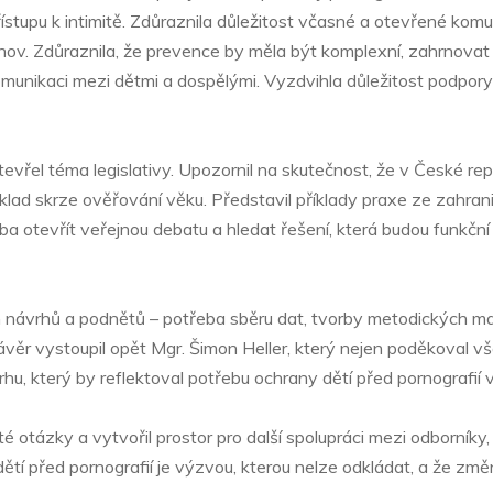
stupu k intimitě. Zdůraznila důležitost včasné a otevřené kom
nov. Zdůraznila, že prevence by měla být komplexní, zahrnovat
nikaci mezi dětmi a dospělými. Vyzdvihla důležitost podpory učit
vřel téma legislativy. Upozornil na skutečnost, že v České repu
klad skrze ověřování věku. Představil příklady praxe ze zahraničí
řeba otevřít veřejnou debatu a hledat řešení, která budou funkčn
h návrhů a podnětů – potřeba sběru dat, tvorby metodických ma
 závěr vystoupil opět Mgr. Šimon Heller, který nejen poděkoval 
, který by reflektoval potřebu ochrany dětí před pornografií v 
žité otázky a vytvořil prostor pro další spolupráci mezi odborní
dětí před pornografií je výzvou, kterou nelze odkládat, a že změn