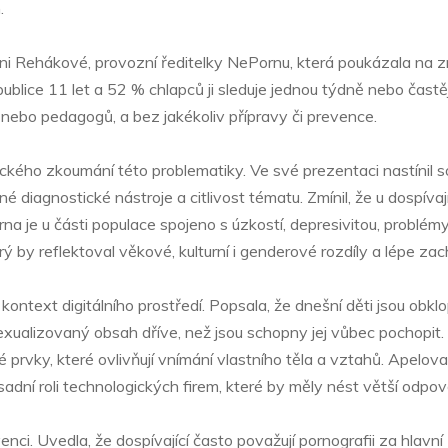
.
i Rehákové, provozní ředitelky NePornu, která poukázala na zn
publice 11 let a 52 % chlapců ji sleduje jednou týdně nebo častěj
nebo pedagogů, a bez jakékoliv přípravy či prevence.
ckého zkoumání této problematiky. Ve své prezentaci nastínil
é diagnostické nástroje a citlivost tématu. Zmínil, že u dospív
na je u části populace spojeno s úzkostí, depresivitou, problém
 by reflektoval věkové, kulturní i genderové rozdíly a lépe zach
 kontext digitálního prostředí. Popsala, že dnešní děti jsou obkl
sexualizovaný obsah dříve, než jsou schopny jej vůbec pochopit.
rvky, které ovlivňují vnímání vlastního těla a vztahů. Apelovala
 zásadní roli technologických firem, které by měly nést větší o
ci. Uvedla, že dospívající často považují pornografii za hlavní 