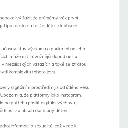
epokojivý fakt, že průměrný věk první
i. Upozornila na to, že děti se k obsahu
 současný stav výzkumu a poukázal na jeho
ajících může mít závažnější dopad než u
y v mezilidských vztazích a také se ztrátou
ytil komplexitu tohoto jevu.
openy digitálním prostředím již od útlého věku,
 Upozornila, že platformy jako Instagram,
 na potřebu posílit digitální výchovu,
dpovědnost za obsah dostupný dětem.
zdroj informací o sexualitě, což vede k