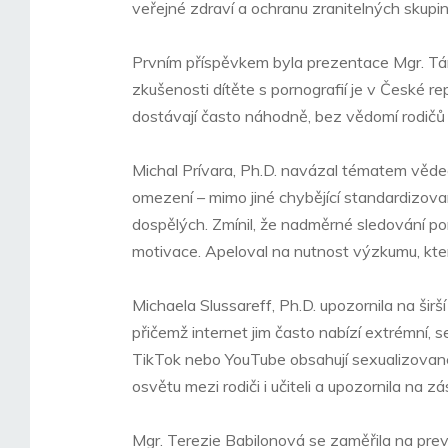
veřejné zdraví a ochranu zranitelných skupin
Prvním příspěvkem byla prezentace Mgr. Tán
zkušenosti dítěte s pornografií je v České re
dostávají často náhodně, bez vědomí rodičů 
Michal Prívara, Ph.D. navázal tématem věde
omezení – mimo jiné chybějící standardizovan
dospělých. Zmínil, že nadměrné sledování por
motivace. Apeloval na nutnost výzkumu, který
Michaela Slussareff, Ph.D. upozornila na širší
přičemž internet jim často nabízí extrémní, 
TikTok nebo YouTube obsahují sexualizované p
osvětu mezi rodiči i učiteli a upozornila na
Mgr. Terezie Babilonová se zaměřila na preven