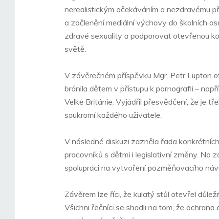
nerealistickým očekáváním a nezdravému pří
a začlenění mediální výchovy do školních os
zdravé sexuality a podporovat otevřenou komu
světě.
V závěrečném příspěvku Mgr. Petr Lupton ote
bránila dětem v přístupu k pornografii – napří
Velké Británie. Vyjádřil přesvědčení, že je t
soukromí každého uživatele.
V následné diskuzi zazněla řada konkrétníc
pracovníků s dětmi i legislativní změny. Na
spolupráci na vytvoření pozměňovacího návrhu
Závěrem lze říci, že kulatý stůl otevřel důle
Všichni řečníci se shodli na tom, že ochrana 