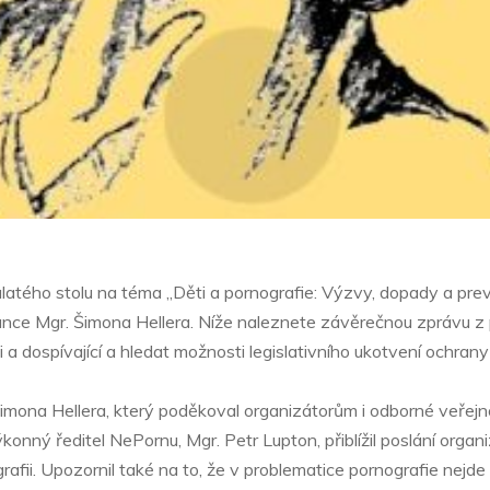
ulatého stolu na téma „Děti a pornografie: Výzvy, dopady a pr
lance Mgr. Šimona Hellera. Níže naleznete závěrečnou zprávu z p
i a dospívající a hledat možnosti legislativního ukotvení ochrany 
mona Hellera, který poděkoval organizátorům i odborné veřejnos
konný ředitel NePornu, Mgr. Petr Lupton, přiblížil poslání orga
rafii. Upozornil také na to, že v problematice pornografie nejde 