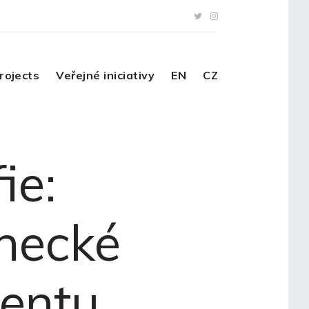
rojects
Veřejné iniciativy
EN
CZ
ie:
anecké
entu