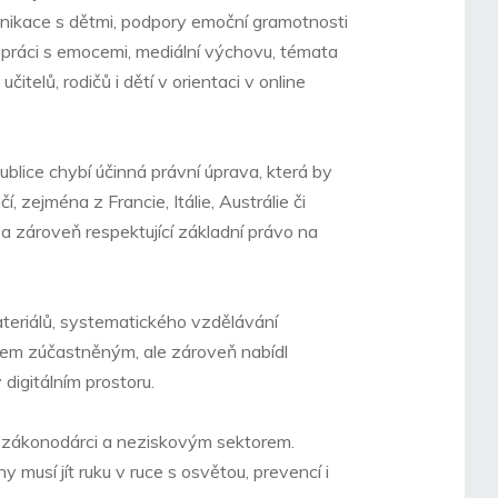
unikace s dětmi, podpory emoční gramotnosti
 práci s emocemi, mediální výchovu, témata
elů, rodičů i dětí v orientaci v online
blice chybí účinná právní úprava, která by
, zejména z Francie, Itálie, Austrálie či
í a zároveň respektující základní právo na
teriálů, systematického vzdělávání
všem zúčastněným, ale zároveň nabídl
digitálním prostoru.
ky, zákonodárci a neziskovým sektorem.
y musí jít ruku v ruce s osvětou, prevencí i