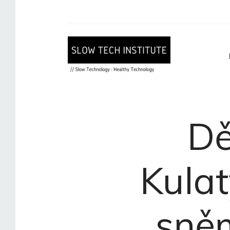
Dě
Kulat
sně