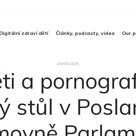
Digitální zdraví dětí
Články, podcasty, videa
Our p
20/05/2025
ti a pornograf
ý stůl v Posl
movně Parlam