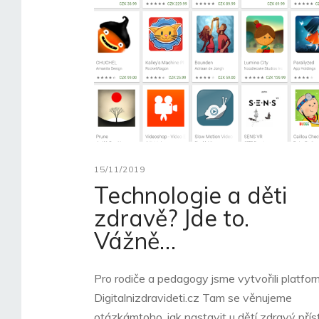
15/11/2019
Technologie a děti
zdravě? Jde to.
Vážně…
Pro rodiče a pedagogy jsme vytvořili platfo
Digitalnizdravideti.cz Tam se věnujeme
otázkámtoho, jak nastavit u dětí zdravý přís