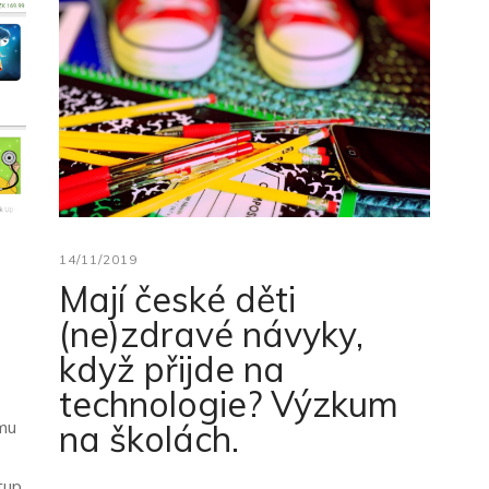
14/11/2019
Mají české děti
(ne)zdravé návyky,
když přijde na
technologie? Výzkum
rmu
na školách.
tup