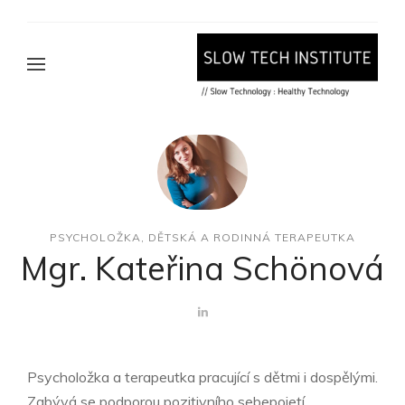
PSYCHOLOŽKA, DĚTSKÁ A RODINNÁ TERAPEUTKA
Mgr. Kateřina Schönová
Psycholožka a terapeutka pracující s dětmi i dospělými.
Zabývá se podporou pozitivního sebepojetí,